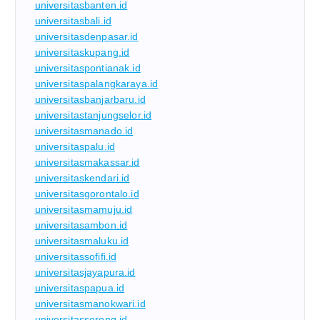
universitasbanten.id
universitasbali.id
universitasdenpasar.id
universitaskupang.id
universitaspontianak.id
universitaspalangkaraya.id
universitasbanjarbaru.id
universitastanjungselor.id
universitasmanado.id
universitaspalu.id
universitasmakassar.id
universitaskendari.id
universitasgorontalo.id
universitasmamuju.id
universitasambon.id
universitasmaluku.id
universitassofifi.id
universitasjayapura.id
universitaspapua.id
universitasmanokwari.id
universitassorong.id