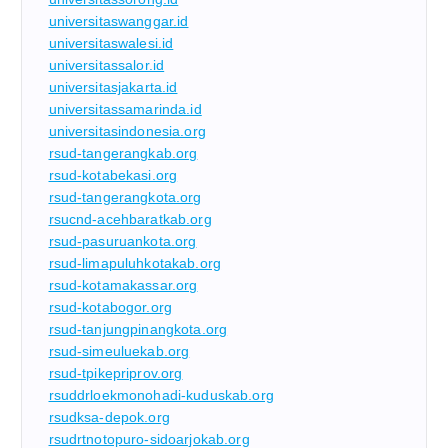
universitaswanggar.id
universitaswalesi.id
universitassalor.id
universitasjakarta.id
universitassamarinda.id
universitasindonesia.org
rsud-tangerangkab.org
rsud-kotabekasi.org
rsud-tangerangkota.org
rsucnd-acehbaratkab.org
rsud-pasuruankota.org
rsud-limapuluhkotakab.org
rsud-kotamakassar.org
rsud-kotabogor.org
rsud-tanjungpinangkota.org
rsud-simeuluekab.org
rsud-tpikepriprov.org
rsuddrloekmonohadi-kuduskab.org
rsudksa-depok.org
rsudrtnotopuro-sidoarjokab.org