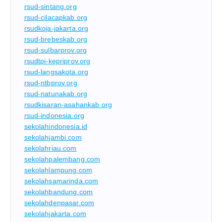
rsud-sintang.org
rsud-cilacapkab.org
rsudkoja-jakarta.org
rsud-brebeskab.org
rsud-sulbarprov.org
rsudtpi-kepriprov.org
rsud-langsakota.org
rsud-ntbprov.org
rsud-natunakab.org
rsudkisaran-asahankab.org
rsud-indonesia.org
sekolahindonesia.id
sekolahjambi.com
sekolahriau.com
sekolahpalembang.com
sekolahlampung.com
sekolahsamarinda.com
sekolahbandung.com
sekolahdenpasar.com
sekolahjakarta.com