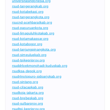
universitasindonesia.org
rsud-tangerangkab.org
rsud-kotabekasi.org
rsud-tangerangkota.org
rsucnd-acehbaratkab.org
rsud-pasuruankota.org
rsud-limapuluhkotakab.org
rsud-kotamakassar.org
rsud-kotabogor.org
rsud-tanjungpinangkota.org
rsud-simeuluekab.org
rsud-tpikepriprov.org
rsuddrloekmonohadi-kuduskab.org
rsudksa-depok.org
rsudrtnotopuro-sidoarjokab.org
rsud-sintang.org
rsud-cilacapkab.org
rsudkoja-jakarta.org
rsud-brebeskab.org
rsud-sulbarprov.org
rsudtpi-kepriprov.org