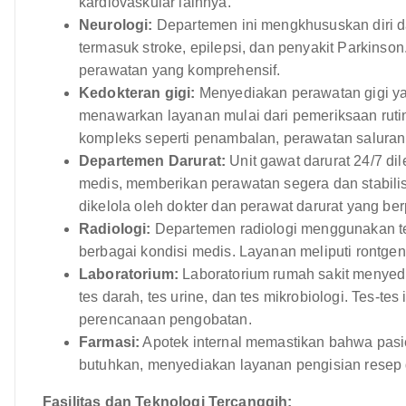
kardiovaskular lainnya.
Neurologi:
Departemen ini mengkhususkan diri d
termasuk stroke, epilepsi, dan penyakit Parkins
perawatan yang komprehensif.
Kedokteran gigi:
Menyediakan perawatan gigi ya
menawarkan layanan mulai dari pemeriksaan ruti
kompleks seperti penambalan, perawatan saluran
Departemen Darurat:
Unit gawat darurat 24/7 di
medis, memberikan perawatan segera dan stabilisa
dikelola oleh dokter dan perawat darurat yang b
Radiologi:
Departemen radiologi menggunakan te
berbagai kondisi medis. Layanan meliputi rontge
Laboratorium:
Laboratorium rumah sakit menyedi
tes darah, tes urine, dan tes mikrobiologi. Tes-te
perencanaan pengobatan.
Farmasi:
Apotek internal memastikan bahwa pasi
butuhkan, menyediakan layanan pengisian resep
Fasilitas dan Teknologi Tercanggih: