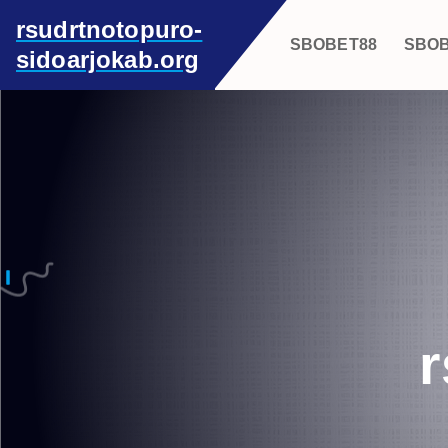
S
rsudrtnotopuro-
k
SBOBET88
SBO
sidoarjokab.org
i
p
t
o
c
o
n
t
e
n
t