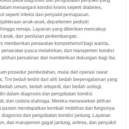
fokus pada diagnosis dan pengobatan penyakit yang
dalam menangani kondisi kronis seperti diabetes,
kut seperti infeksi dan penyakit pernapasan.
jahteraan anak-anak, departemen pediatri
 hingga remaja. Layanan yang diberikan mencakup
it anak, dan penilaian perkembangan.
i memberikan perawatan komprehensif bagi wanita,
n, perawatan pasca melahirkan, dan manajemen kondisi
i pilihan persalinan dan memberikan dukungan bagi ibu
 prosedur pembedahan, mulai dari operasi rawat
ks. Tim bedah terdiri dari ahli bedah berpengalaman yang
 bedah umum, bedah ortopedi, dan bedah urologi.
ri dalam diagnosis dan pengobatan kondisi
endi, dan cedera olahraga. Mereka menawarkan pilihan
pasien mendapatkan kembali mobilitas dan fungsinya.
 diagnosis dan pengobatan kondisi jantung. Layanan
m, dan manajemen gagal jantung, aritmia, dan penyakit