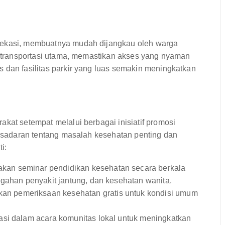
 Bekasi, membuatnya mudah dijangkau oleh warga
ur transportasi utama, memastikan akses yang nyaman
 dan fasilitas parkir yang luas semakin meningkatkan
akat setempat melalui berbagai inisiatif promosi
 kesadaran tentang masalah kesehatan penting dan
i:
kan seminar pendidikan kesehatan secara berkala
egahan penyakit jantung, dan kesehatan wanita.
n pemeriksaan kesehatan gratis untuk kondisi umum
asi dalam acara komunitas lokal untuk meningkatkan