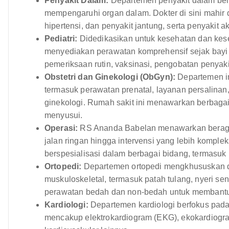
Penyakit Dalam:
Departemen penyakit dalam ber
mempengaruhi organ dalam. Dokter di sini mahir 
hipertensi, dan penyakit jantung, serta penyakit a
Pediatri:
Didedikasikan untuk kesehatan dan kese
menyediakan perawatan komprehensif sejak bayi
pemeriksaan rutin, vaksinasi, pengobatan penyak
Obstetri dan Ginekologi (ObGyn):
Departemen in
termasuk perawatan prenatal, layanan persalina
ginekologi. Rumah sakit ini menawarkan berbaga
menyusui.
Operasi:
RS Ananda Babelan menawarkan beragam
jalan ringan hingga intervensi yang lebih komple
berspesialisasi dalam berbagai bidang, termasuk
Ortopedi:
Departemen ortopedi mengkhususkan di
muskuloskeletal, termasuk patah tulang, nyeri s
perawatan bedah dan non-bedah untuk membantu 
Kardiologi:
Departemen kardiologi berfokus pada
mencakup elektrokardiogram (EKG), ekokardiogra