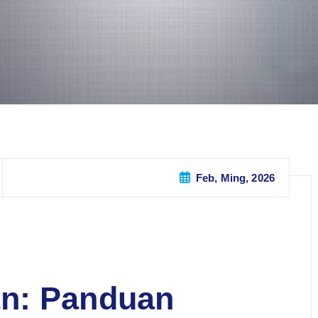
Feb, Ming, 2026
n: Panduan