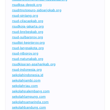
rsudksa-depok.org
rsudrtnotopuro-sidoarjokab.org
rsud-sintang.org
rsud-cilacapkab.org
rsudkoja-jakarta.org
rsud-brebeskab.org
rsud-sulbarprov.org
rsudtpi-kepriprov.org
rsud-langsakota.org
rsud-ntbprov.org
rsud-natunakab.org
rsudkisaran-asahankab.org
rsud-indonesia.org
sekolahindonesia.id
sekolahjambi.com
sekolahriau.com
sekolahpalembang.com
sekolahlampung.com
sekolahsamarinda.com
sekolahbandung.com