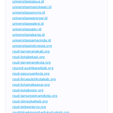
universitaspapua.id
universitasmanokwari.id
universitassorong.id
universitaswanggar.id
universitaswalesi.id
universitassalor.id
universitasjakarta.id
universitassamarinda.id
universitasindonesia.org
rsud-tangerangkab.org
rsud-kotabekasi.org
rsud-tangerangkota.org
rsucnd-acehbaratkab.org
rsud-pasuruankota.org
rsud-limapuluhkotakab.org
rsud-kotamakassar.org
rsud-kotabogor.org
rsud-tanjungpinangkota.org
rsud-simeuluekab.org
rsud-tpikepriprov.org
rsuddrloekmonohadi-kuduskab.org