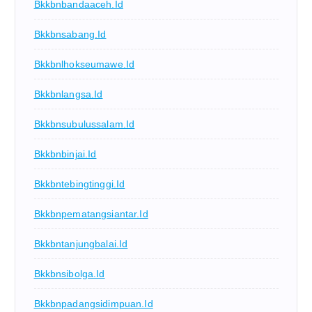
Bkkbnbandaaceh.id
Bkkbnsabang.id
Bkkbnlhokseumawe.id
Bkkbnlangsa.id
Bkkbnsubulussalam.id
Bkkbnbinjai.id
Bkkbntebingtinggi.id
Bkkbnpematangsiantar.id
Bkkbntanjungbalai.id
Bkkbnsibolga.id
Bkkbnpadangsidimpuan.id