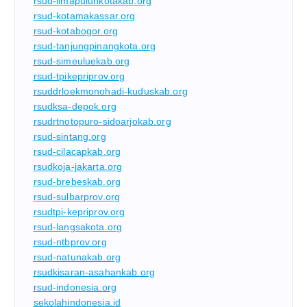
rsud-limapuluhkotakab.org
rsud-kotamakassar.org
rsud-kotabogor.org
rsud-tanjungpinangkota.org
rsud-simeuluekab.org
rsud-tpikepriprov.org
rsuddrloekmonohadi-kuduskab.org
rsudksa-depok.org
rsudrtnotopuro-sidoarjokab.org
rsud-sintang.org
rsud-cilacapkab.org
rsudkoja-jakarta.org
rsud-brebeskab.org
rsud-sulbarprov.org
rsudtpi-kepriprov.org
rsud-langsakota.org
rsud-ntbprov.org
rsud-natunakab.org
rsudkisaran-asahankab.org
rsud-indonesia.org
sekolahindonesia.id