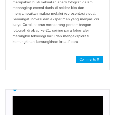
merupakan bukti kekuatan abadi fotografi dalam
menangkap esensi dunia di sekitar kita dan
menyampaikan makna melalui representasi visual.
Semangat inovasi dan eksperimen yang menjadi ciri
karya Carolus terus mendorong perkembangan
fotografi di abad ke-21, seiring para fotografer
merangkul teknologi baru dan mengeksplorasi
kemungkinan-kemungkinan kreatif baru.
Comments 0