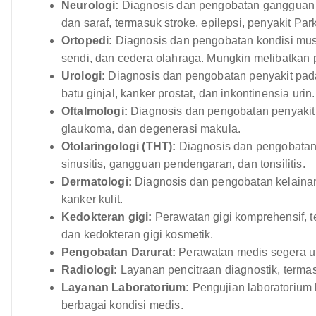
Neurologi:
Diagnosis dan pengobatan gangguan 
dan saraf, termasuk stroke, epilepsi, penyakit Park
Ortopedi:
Diagnosis dan pengobatan kondisi musk
sendi, dan cedera olahraga. Mungkin melibatkan 
Urologi:
Diagnosis dan pengobatan penyakit pada
batu ginjal, kanker prostat, dan inkontinensia urin.
Oftalmologi:
Diagnosis dan pengobatan penyakit 
glaukoma, dan degenerasi makula.
Otolaringologi (THT):
Diagnosis dan pengobatan 
sinusitis, gangguan pendengaran, dan tonsilitis.
Dermatologi:
Diagnosis dan pengobatan kelainan 
kanker kulit.
Kedokteran gigi:
Perawatan gigi komprehensif, 
dan kedokteran gigi kosmetik.
Pengobatan Darurat:
Perawatan medis segera unt
Radiologi:
Layanan pencitraan diagnostik, terma
Layanan Laboratorium:
Pengujian laboratorium
berbagai kondisi medis.