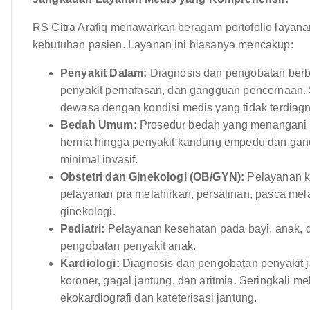
RS Citra Arafiq menawarkan beragam portofolio layan
kebutuhan pasien. Layanan ini biasanya mencakup:
Penyakit Dalam:
Diagnosis dan pengobatan berbag
penyakit pernafasan, dan gangguan pencernaan. Se
dewasa dengan kondisi medis yang tidak terdiagn
Bedah Umum:
Prosedur bedah yang menangani be
hernia hingga penyakit kandung empedu dan gang
minimal invasif.
Obstetri dan Ginekologi (OB/GYN):
Pelayanan ko
pelayanan pra melahirkan, persalinan, pasca mel
ginekologi.
Pediatri:
Pelayanan kesehatan pada bayi, anak, d
pengobatan penyakit anak.
Kardiologi:
Diagnosis dan pengobatan penyakit j
koroner, gagal jantung, dan aritmia. Seringkali mel
ekokardiografi dan kateterisasi jantung.