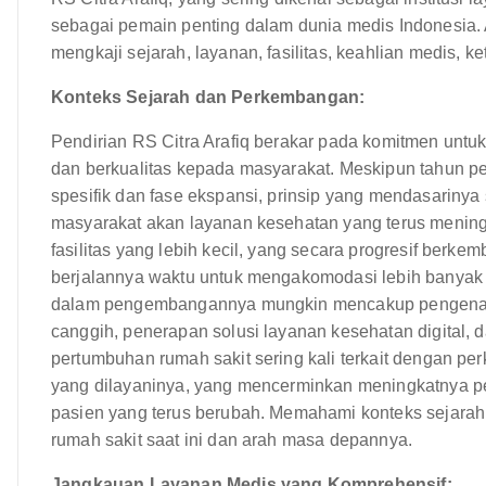
sebagai pemain penting dalam dunia medis Indonesia. A
mengkaji sejarah, layanan, fasilitas, keahlian medis, k
Konteks Sejarah dan Perkembangan:
Pendirian RS Citra Arafiq berakar pada komitmen unt
dan berkualitas kepada masyarakat. Meskipun tahun pen
spesifik dan fase ekspansi, prinsip yang mendasariny
masyarakat akan layanan kesehatan yang terus meningka
fasilitas yang lebih kecil, yang secara progresif be
berjalannya waktu untuk mengakomodasi lebih banyak 
dalam pengembangannya mungkin mencakup pengenala
canggih, penerapan solusi layanan kesehatan digital, d
pertumbuhan rumah sakit sering kali terkait dengan pe
yang dilayaninya, yang mencerminkan meningkatnya p
pasien yang terus berubah. Memahami konteks sejara
rumah sakit saat ini dan arah masa depannya.
Jangkauan Layanan Medis yang Komprehensif: