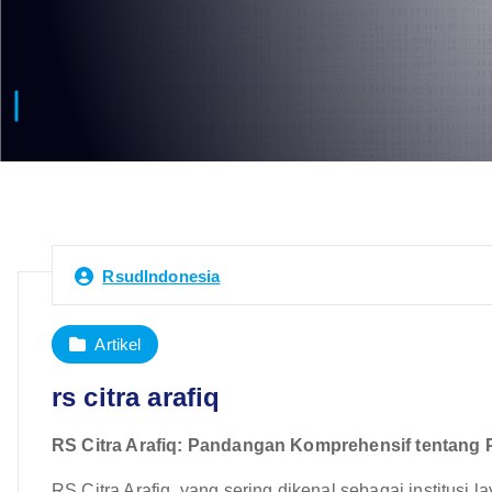
RsudIndonesia
Artikel
rs citra arafiq
RS Citra Arafiq: Pandangan Komprehensif tentang
RS Citra Arafiq, yang sering dikenal sebagai institusi