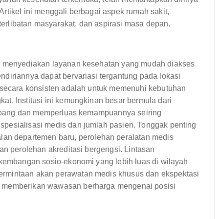
rtikel ini menggali berbagai aspek rumah sakit,
eterlibatan masyarakat, dan aspirasi masa depan.
uk menyediakan layanan kesehatan yang mudah diakses
diriannya dapat bervariasi tergantung pada lokasi
a secara konsisten adalah untuk memenuhi kebutuhan
t. Institusi ini kemungkinan besar bermula dari
rkembang dan memperluas kemampuannya seiring
spesialisasi medis dan jumlah pasien. Tonggak penting
n departemen baru, perolehan peralatan medis
an perolehan akreditasi bergengsi. Lintasan
rkembangan sosio-ekonomi yang lebih luas di wilayah
ermintaan akan perawatan medis khusus dan ekspektasi
h memberikan wawasan berharga mengenai posisi