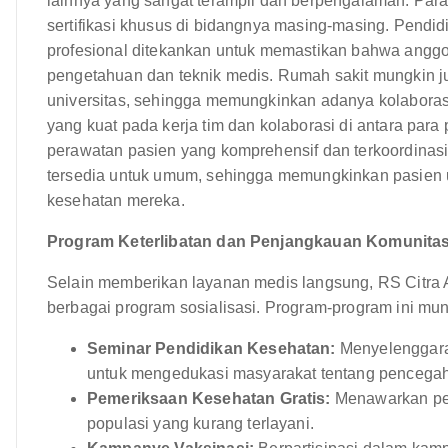
lainnya yang sangat terampil dan berpengalaman. Para p
sertifikasi khusus di bidangnya masing-masing. Pend
profesional ditekankan untuk memastikan bahwa anggot
pengetahuan dan teknik medis. Rumah sakit mungkin ju
universitas, sehingga memungkinkan adanya kolaboras
yang kuat pada kerja tim dan kolaborasi di antara par
perawatan pasien yang komprehensif dan terkoordinasi
tersedia untuk umum, sehingga memungkinkan pasien 
kesehatan mereka.
Program Keterlibatan dan Penjangkauan Komunitas
Selain memberikan layanan medis langsung, RS Citra Ar
berbagai program sosialisasi. Program-program ini mu
Seminar Pendidikan Kesehatan:
Menyelenggara
untuk mengedukasi masyarakat tentang pencegaha
Pemeriksaan Kesehatan Gratis:
Menawarkan pem
populasi yang kurang terlayani.