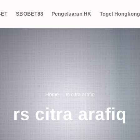
BET
SBOBET88
Pengeluaran HK
Togel Hongkon
Home
rs citra arafiq
rs citra arafiq