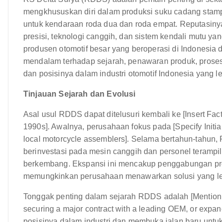
mengkhususkan diri dalam produksi suku cadang stampi
untuk kendaraan roda dua dan roda empat. Reputasinya
presisi, teknologi canggih, dan sistem kendali mutu y
produsen otomotif besar yang beroperasi di Indonesi
mendalam terhadap sejarah, penawaran produk, proses 
dan posisinya dalam industri otomotif Indonesia yang le
Tinjauan Sejarah dan Evolusi
Asal usul RDDS dapat ditelusuri kembali ke [Insert Fact
1990s]. Awalnya, perusahaan fokus pada [Specify Initia
local motorcycle assemblers]. Selama bertahun-tahu
berinvestasi pada mesin canggih dan personel terampi
berkembang. Ekspansi ini mencakup penggabungan pro
memungkinkan perusahaan menawarkan solusi yang leb
Tonggak penting dalam sejarah RDDS adalah [Mention a S
securing a major contract with a leading OEM, or expan
posisinya dalam industri dan membuka jalan baru untu