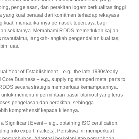
ng, pengelasan, dan perakitan logam berkualitas tinggi
 yang kuat berasal dari komitmen terhadap rekayasa
ang kuat, menjadikannya pemasok tepercaya bagi
a dan sekitarnya. Memahami RDDS memerlukan kajian
manufaktur, langkah-langkah pengendalian kualitas,
bih luas.
ual Year of Establishment – e.g., the late 1980s/early
l Core Business – e.g., supplying stamped metal parts to
n, RDDS secara strategis memperluas kemampuannya,
l untuk memenuhi permintaan pasar otomotif yang terus
ses pengelasan dan perakitan, sehingga
ih komprehensif kepada kliennya.
ignificant Event – e.g., obtaining ISO certification,
ding into export markets]. Peristiwa ini memperkuat
k pertumbuhan. Adaptasi berkelanjutan perusahaan