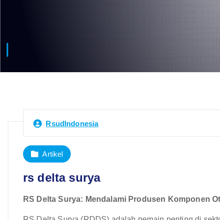
RsudIndonesia
Artikel
rs delta surya
RS Delta Surya: Mendalami Produsen Komponen O
RS Delta Surya (RDDS) adalah pemain penting di sekt