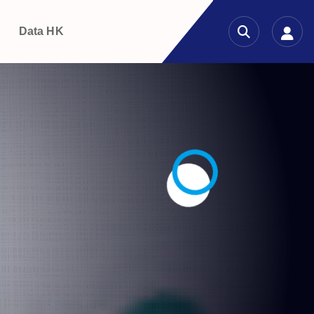
g
Data HK