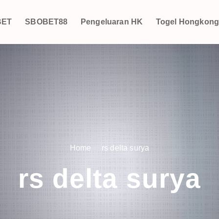
BET
SBOBET88
Pengeluaran HK
Togel Hongkon
Home
rs delta surya
rs delta surya