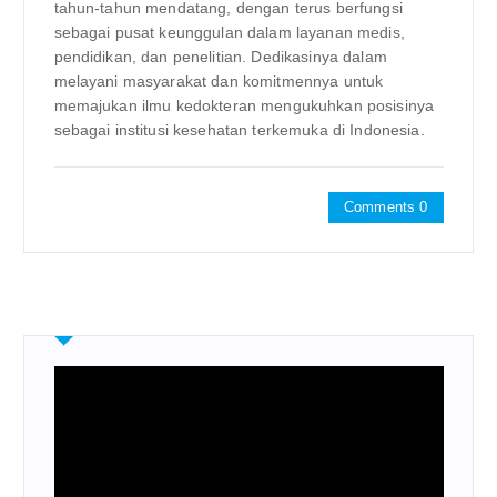
tahun-tahun mendatang, dengan terus berfungsi
sebagai pusat keunggulan dalam layanan medis,
pendidikan, dan penelitian. Dedikasinya dalam
melayani masyarakat dan komitmennya untuk
memajukan ilmu kedokteran mengukuhkan posisinya
sebagai institusi kesehatan terkemuka di Indonesia.
Comments 0