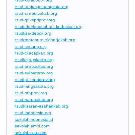
rsud-tanjungpinangkota.org
rsud-simeuluekab.org
rsud-tpikepriprov.org
rsuddrloekmonohadi-kuduskab.org
rsudksa-depok.org
rsudrtnotopuro-sidoarjokab.org
rsud-sintang.org
rsud-cilacapkab.org
rsudkoja-jakarta.org
rsud-brebeskab.org
rsud-sulbarprov.org
rsudtpi-kepriprov.org
rsud-langsakota.org
rsud-ntbprov.org
rsud-natunakab.org
rsudkisaran-asahankab.org
rsud-indonesia.org
sekolahindonesia.id
sekolahjambi.com
sekolahriau.com