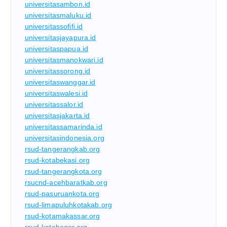
universitasambon.id
universitasmaluku.id
universitassofifi.id
universitasjayapura.id
universitaspapua.id
universitasmanokwari.id
universitassorong.id
universitaswanggar.id
universitaswalesi.id
universitassalor.id
universitasjakarta.id
universitassamarinda.id
universitasindonesia.org
rsud-tangerangkab.org
rsud-kotabekasi.org
rsud-tangerangkota.org
rsucnd-acehbaratkab.org
rsud-pasuruankota.org
rsud-limapuluhkotakab.org
rsud-kotamakassar.org
rsud-kotabogor.org