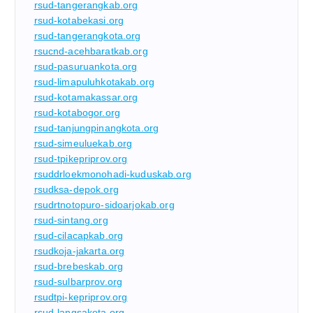
rsud-tangerangkab.org
rsud-kotabekasi.org
rsud-tangerangkota.org
rsucnd-acehbaratkab.org
rsud-pasuruankota.org
rsud-limapuluhkotakab.org
rsud-kotamakassar.org
rsud-kotabogor.org
rsud-tanjungpinangkota.org
rsud-simeuluekab.org
rsud-tpikepriprov.org
rsuddrloekmonohadi-kuduskab.org
rsudksa-depok.org
rsudrtnotopuro-sidoarjokab.org
rsud-sintang.org
rsud-cilacapkab.org
rsudkoja-jakarta.org
rsud-brebeskab.org
rsud-sulbarprov.org
rsudtpi-kepriprov.org
rsud-langsakota.org