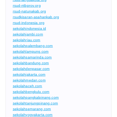
rsud-ntbprov.org
rsud-natunakab.org
rsudkisaran-asahankab.org
rsud-indonesia.org
sekolahindonesia.id
sekolahjambi.com
sekolahriau.com
sekolahpalembang.com
sekolahlampung.com
sekolahsamarinda.com
sekolahbandung.com
sekolahdenpasar.com
sekolahjakarta.com
sekolahmedan.com
sekolahaceh.com
sekolahbengkulu.com
sekolahpangkalpinang.com
sekolahtanjungpinang.com
sekolahsemarang.com
sekolahyogyakarta.com