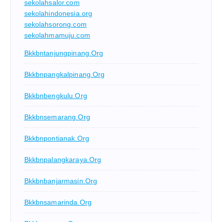
sekolahsalor.com
sekolahindonesia.org
sekolahsorong.com
sekolahmamuju.com
Bkkbntanjungpinang.org
Bkkbnpangkalpinang.org
Bkkbnbengkulu.org
Bkkbnsemarang.org
Bkkbnpontianak.org
Bkkbnpalangkaraya.org
Bkkbnbanjarmasin.org
Bkkbnsamarinda.org