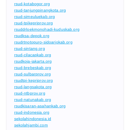
rsud-kotabogor.org
rsud-tanjungpinangkota.org
rsud-simeuluekab.org
rsud-tpikepriprov.org
rsuddrloekmonohadi-kuduskab.org
rsudksa-depok.org
rsudrtnotopuro-sidoarjokab.org
rsud-sintang.org
rsud-cilacapkab.org
rsudkoja-jakarta.org
rsud-brebeskab.org
rsud-sulbarprov.org
rsudtpi-kepriprov.org
rsud-langsakota.org
rsud-ntbprov.org
rsud-natunakab.org
rsudkisaran-asahankab.org
rsud-indonesia.org
sekolahindonesia.id
sekolahjambi.com