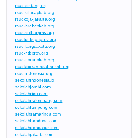
rsud-sintang.org
rsud-cilacapkab.org
rsudkoja-jakarta.org
rsud-brebeskab.org
rsud-sulbarprov.org
rsudtpi-kepriprov.org
rsud-langsakota.org
rsud-ntbprov.org
rsud-natunakab.org
rsudkisaran-asahankab.org
rsud-indonesia.org
sekolahindonesia.id
sekolahjambi.com
sekolahriau.com
sekolahpalembang.com
sekolahlampung.com
sekolahsamarinda.com
sekolahbandung.com
sekolahdenpasar.com
sekolahjakarta.com