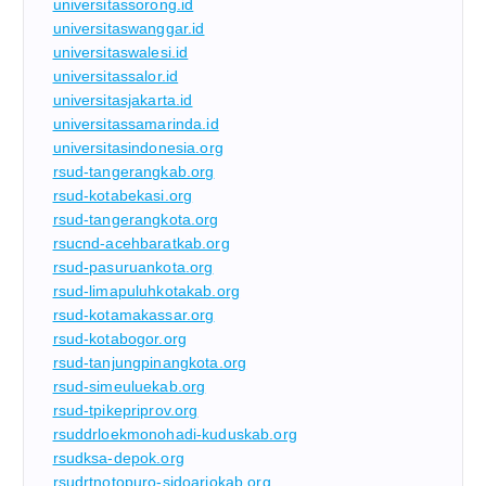
universitassorong.id
universitaswanggar.id
universitaswalesi.id
universitassalor.id
universitasjakarta.id
universitassamarinda.id
universitasindonesia.org
rsud-tangerangkab.org
rsud-kotabekasi.org
rsud-tangerangkota.org
rsucnd-acehbaratkab.org
rsud-pasuruankota.org
rsud-limapuluhkotakab.org
rsud-kotamakassar.org
rsud-kotabogor.org
rsud-tanjungpinangkota.org
rsud-simeuluekab.org
rsud-tpikepriprov.org
rsuddrloekmonohadi-kuduskab.org
rsudksa-depok.org
rsudrtnotopuro-sidoarjokab.org