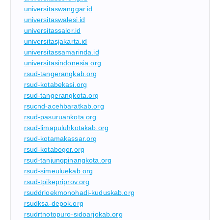
universitaswanggar.id
universitaswalesi.id
universitassalor.id
universitasjakarta.id
universitassamarinda.id
universitasindonesia.org
rsud-tangerangkab.org
rsud-kotabekasi.org
rsud-tangerangkota.org
rsucnd-acehbaratkab.org
rsud-pasuruankota.org
rsud-limapuluhkotakab.org
rsud-kotamakassar.org
rsud-kotabogor.org
rsud-tanjungpinangkota.org
rsud-simeuluekab.org
rsud-tpikepriprov.org
rsuddrloekmonohadi-kuduskab.org
rsudksa-depok.org
rsudrtnotopuro-sidoarjokab.org