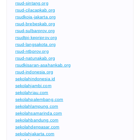
rsud-sintang.org
rsud-cilacapkab.org
rsudkoja-jakarta.org
rsud-brebeskab.org
rsud-sulbarprov.org
rsudtpi-kepriprov.org
rsud-langsakota.org
rsud-ntbprov.org
rsud-natunakab.org
rsudkisaran-asahankab.org
rsud-indonesia.org
sekolahindonesia.id
sekolahjambi.com
sekolahriau.com
sekolahpalembang.com
sekolahlampung.com
sekolahsamarinda.com
sekolahbandung.com
sekolahdenpasar.com
sekolahjakarta.com