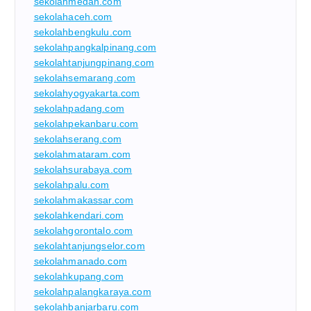
sekolahmedan.com
sekolahaceh.com
sekolahbengkulu.com
sekolahpangkalpinang.com
sekolahtanjungpinang.com
sekolahsemarang.com
sekolahyogyakarta.com
sekolahpadang.com
sekolahpekanbaru.com
sekolahserang.com
sekolahmataram.com
sekolahsurabaya.com
sekolahpalu.com
sekolahmakassar.com
sekolahkendari.com
sekolahgorontalo.com
sekolahtanjungselor.com
sekolahmanado.com
sekolahkupang.com
sekolahpalangkaraya.com
sekolahbanjarbaru.com