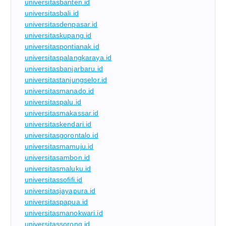
universitasbanten.id
universitasbali.id
universitasdenpasar.id
universitaskupang.id
universitaspontianak.id
universitaspalangkaraya.id
universitasbanjarbaru.id
universitastanjungselor.id
universitasmanado.id
universitaspalu.id
universitasmakassar.id
universitaskendari.id
universitasgorontalo.id
universitasmamuju.id
universitasambon.id
universitasmaluku.id
universitassofifi.id
universitasjayapura.id
universitaspapua.id
universitasmanokwari.id
universitassorong.id