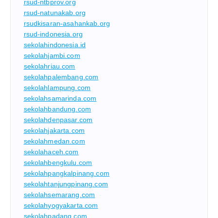
rsud-ntbprov.org
rsud-natunakab.org
rsudkisaran-asahankab.org
rsud-indonesia.org
sekolahindonesia.id
sekolahjambi.com
sekolahriau.com
sekolahpalembang.com
sekolahlampung.com
sekolahsamarinda.com
sekolahbandung.com
sekolahdenpasar.com
sekolahjakarta.com
sekolahmedan.com
sekolahaceh.com
sekolahbengkulu.com
sekolahpangkalpinang.com
sekolahtanjungpinang.com
sekolahsemarang.com
sekolahyogyakarta.com
sekolahpadang.com