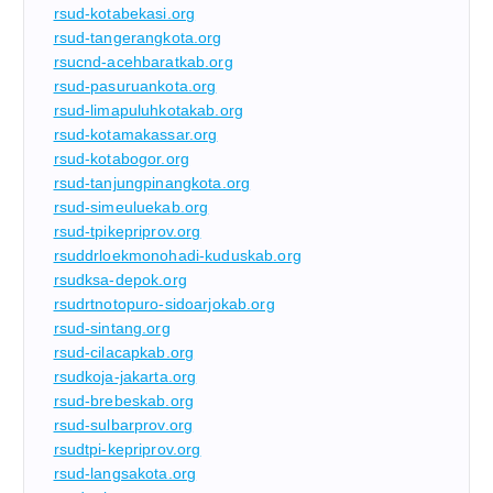
rsud-kotabekasi.org
rsud-tangerangkota.org
rsucnd-acehbaratkab.org
rsud-pasuruankota.org
rsud-limapuluhkotakab.org
rsud-kotamakassar.org
rsud-kotabogor.org
rsud-tanjungpinangkota.org
rsud-simeuluekab.org
rsud-tpikepriprov.org
rsuddrloekmonohadi-kuduskab.org
rsudksa-depok.org
rsudrtnotopuro-sidoarjokab.org
rsud-sintang.org
rsud-cilacapkab.org
rsudkoja-jakarta.org
rsud-brebeskab.org
rsud-sulbarprov.org
rsudtpi-kepriprov.org
rsud-langsakota.org