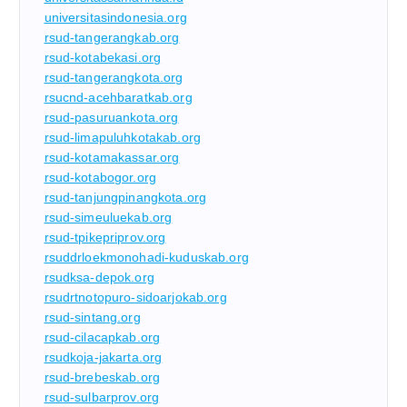
universitasindonesia.org
rsud-tangerangkab.org
rsud-kotabekasi.org
rsud-tangerangkota.org
rsucnd-acehbaratkab.org
rsud-pasuruankota.org
rsud-limapuluhkotakab.org
rsud-kotamakassar.org
rsud-kotabogor.org
rsud-tanjungpinangkota.org
rsud-simeuluekab.org
rsud-tpikepriprov.org
rsuddrloekmonohadi-kuduskab.org
rsudksa-depok.org
rsudrtnotopuro-sidoarjokab.org
rsud-sintang.org
rsud-cilacapkab.org
rsudkoja-jakarta.org
rsud-brebeskab.org
rsud-sulbarprov.org