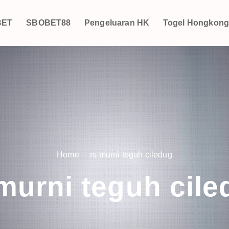
BET
SBOBET88
Pengeluaran HK
Togel Hongkon
Home
rs murni teguh ciledug
murni teguh cil