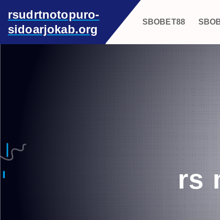
S
rsudrtnotopuro-
k
SBOBET88
SBO
sidoarjokab.org
i
p
t
o
c
o
n
t
e
n
t
rs 