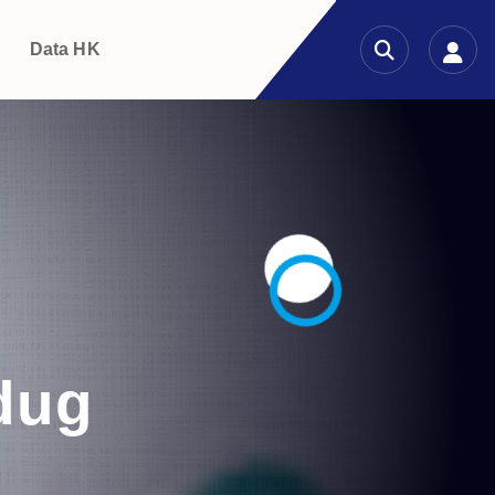
g
Data HK
edug