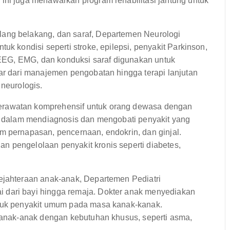
ini juga menawarkan program rehabilitasi jantung untuk
ang belakang, dan saraf, Departemen Neurologi
uk kondisi seperti stroke, epilepsi, penyakit Parkinson,
i EEG, EMG, dan konduksi saraf digunakan untuk
sar dari manajemen pengobatan hingga terapi lanjutan
 neurologis.
erawatan komprehensif untuk orang dewasa dengan
it dalam mendiagnosis dan mengobati penyakit yang
m pernapasan, pencernaan, endokrin, dan ginjal.
 pengelolaan penyakit kronis seperti diabetes,
ejahteraan anak-anak, Departemen Pediatri
 dari bayi hingga remaja. Dokter anak menyediakan
ntuk penyakit umum pada masa kanak-kanak.
k anak-anak dengan kebutuhan khusus, seperti asma,