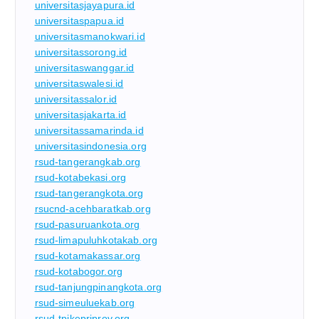
universitasjayapura.id
universitaspapua.id
universitasmanokwari.id
universitassorong.id
universitaswanggar.id
universitaswalesi.id
universitassalor.id
universitasjakarta.id
universitassamarinda.id
universitasindonesia.org
rsud-tangerangkab.org
rsud-kotabekasi.org
rsud-tangerangkota.org
rsucnd-acehbaratkab.org
rsud-pasuruankota.org
rsud-limapuluhkotakab.org
rsud-kotamakassar.org
rsud-kotabogor.org
rsud-tanjungpinangkota.org
rsud-simeuluekab.org
rsud-tpikepriprov.org