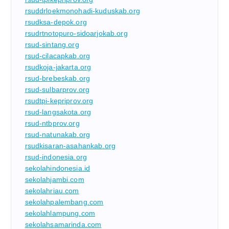
rsuddrloekmonohadi-kuduskab.org
rsudksa-depok.org
rsudrtnotopuro-sidoarjokab.org
rsud-sintang.org
rsud-cilacapkab.org
rsudkoja-jakarta.org
rsud-brebeskab.org
rsud-sulbarprov.org
rsudtpi-kepriprov.org
rsud-langsakota.org
rsud-ntbprov.org
rsud-natunakab.org
rsudkisaran-asahankab.org
rsud-indonesia.org
sekolahindonesia.id
sekolahjambi.com
sekolahriau.com
sekolahpalembang.com
sekolahlampung.com
sekolahsamarinda.com