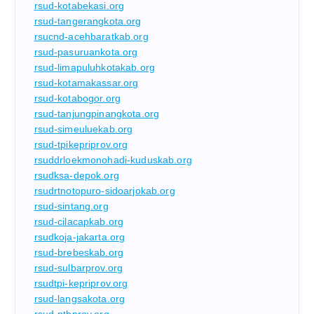
rsud-kotabekasi.org
rsud-tangerangkota.org
rsucnd-acehbaratkab.org
rsud-pasuruankota.org
rsud-limapuluhkotakab.org
rsud-kotamakassar.org
rsud-kotabogor.org
rsud-tanjungpinangkota.org
rsud-simeuluekab.org
rsud-tpikepriprov.org
rsuddrloekmonohadi-kuduskab.org
rsudksa-depok.org
rsudrtnotopuro-sidoarjokab.org
rsud-sintang.org
rsud-cilacapkab.org
rsudkoja-jakarta.org
rsud-brebeskab.org
rsud-sulbarprov.org
rsudtpi-kepriprov.org
rsud-langsakota.org
rsud-ntbprov.org