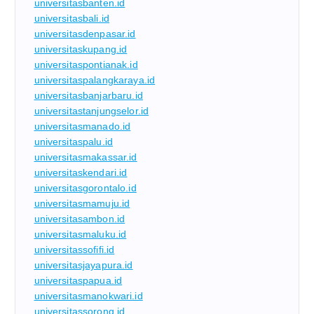
universitasbanten.id
universitasbali.id
universitasdenpasar.id
universitaskupang.id
universitaspontianak.id
universitaspalangkaraya.id
universitasbanjarbaru.id
universitastanjungselor.id
universitasmanado.id
universitaspalu.id
universitasmakassar.id
universitaskendari.id
universitasgorontalo.id
universitasmamuju.id
universitasambon.id
universitasmaluku.id
universitassofifi.id
universitasjayapura.id
universitaspapua.id
universitasmanokwari.id
universitassorong.id