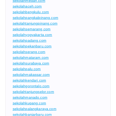
sekolahmedan.com
sekolahaceh.com
sekolahbengkulu.com
sekolahpangkalpinang.com
sekolahtanjungpinang.com
sekolahsemarang.com
sekolahyogyakarta.com
sekolahpadang.com
sekolahpekanbaru.com
sekolahserang.com
sekolahmataram.com
sekolahsurabaya.com
sekolahpalu.com
sekolahmakassar.com
sekolahkendari.com
sekolahgorontalo.com
sekolahtanjungselor.com
sekolahmanado.com
sekolahkupang.com
sekolahpalangkaraya.com
sekolahbanjarbaru.com