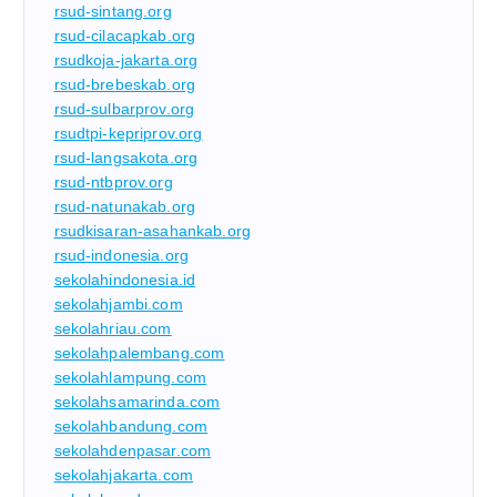
rsud-sintang.org
rsud-cilacapkab.org
rsudkoja-jakarta.org
rsud-brebeskab.org
rsud-sulbarprov.org
rsudtpi-kepriprov.org
rsud-langsakota.org
rsud-ntbprov.org
rsud-natunakab.org
rsudkisaran-asahankab.org
rsud-indonesia.org
sekolahindonesia.id
sekolahjambi.com
sekolahriau.com
sekolahpalembang.com
sekolahlampung.com
sekolahsamarinda.com
sekolahbandung.com
sekolahdenpasar.com
sekolahjakarta.com