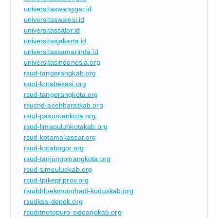
universitaswanggar.id
universitaswalesi.id
universitassalor.id
universitasjakarta.id
universitassamarinda.id
universitasindonesia.org
rsud-tangerangkab.org
rsud-kotabekasi.org
rsud-tangerangkota.org
rsucnd-acehbaratkab.org
rsud-pasuruankota.org
rsud-limapuluhkotakab.org
rsud-kotamakassar.org
rsud-kotabogor.org
rsud-tanjungpinangkota.org
rsud-simeuluekab.org
rsud-tpikepriprov.org
rsuddrloekmonohadi-kuduskab.org
rsudksa-depok.org
rsudrtnotopuro-sidoarjokab.org