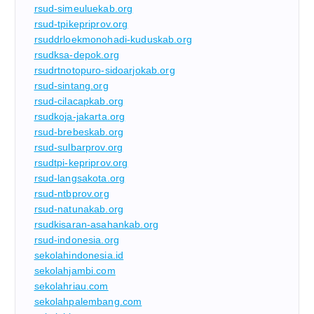
rsud-simeuluekab.org
rsud-tpikepriprov.org
rsuddrloekmonohadi-kuduskab.org
rsudksa-depok.org
rsudrtnotopuro-sidoarjokab.org
rsud-sintang.org
rsud-cilacapkab.org
rsudkoja-jakarta.org
rsud-brebeskab.org
rsud-sulbarprov.org
rsudtpi-kepriprov.org
rsud-langsakota.org
rsud-ntbprov.org
rsud-natunakab.org
rsudkisaran-asahankab.org
rsud-indonesia.org
sekolahindonesia.id
sekolahjambi.com
sekolahriau.com
sekolahpalembang.com