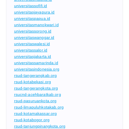
universitassofifi.id
universitasjayapura.id
universitaspapua.id
universitasmanokwari.id
universitassorong.id
universitaswanggar.id
universitaswalesi.id
universitassalor.id
universitasjakarta.id
universitassamarinda.id
universitasindonesia.org
rsud-tangerangkab.org
rsud-kotabekasi.org
rsud-tangerangkota.org
rsucnd-acehbaratkab.org
rsud-pasuruankota.org
rsud-limapuluhkotakab.org
rsud-kotamakassar.org
rsud-kotabogor.org
rsud-tanjungpinangkota.org