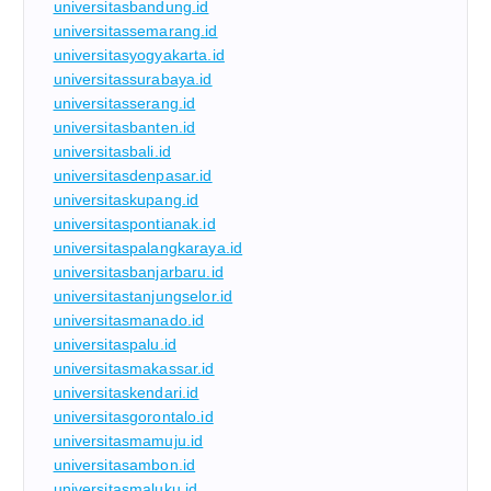
universitasbandung.id
universitassemarang.id
universitasyogyakarta.id
universitassurabaya.id
universitasserang.id
universitasbanten.id
universitasbali.id
universitasdenpasar.id
universitaskupang.id
universitaspontianak.id
universitaspalangkaraya.id
universitasbanjarbaru.id
universitastanjungselor.id
universitasmanado.id
universitaspalu.id
universitasmakassar.id
universitaskendari.id
universitasgorontalo.id
universitasmamuju.id
universitasambon.id
universitasmaluku.id