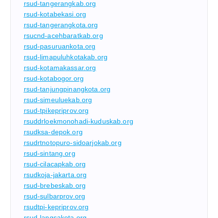
rsud-tangerangkab.org
rsud-kotabekasi.org
rsud-tangerangkota.org
rsucnd-acehbaratkab.org
rsud-pasuruankota.org
rsud-limapuluhkotakab.org
rsud-kotamakassar.org
rsud-kotabogor.org
rsud-tanjungpinangkota.org
rsud-simeuluekab.org
rsud-tpikepriprov.org
rsuddrloekmonohadi-kuduskab.org
rsudksa-depok.org
rsudrtnotopuro-sidoarjokab.org
rsud-sintang.org
rsud-cilacapkab.org
rsudkoja-jakarta.org
rsud-brebeskab.org
rsud-sulbarprov.org
rsudtpi-kepriprov.org
rsud-langsakota.org