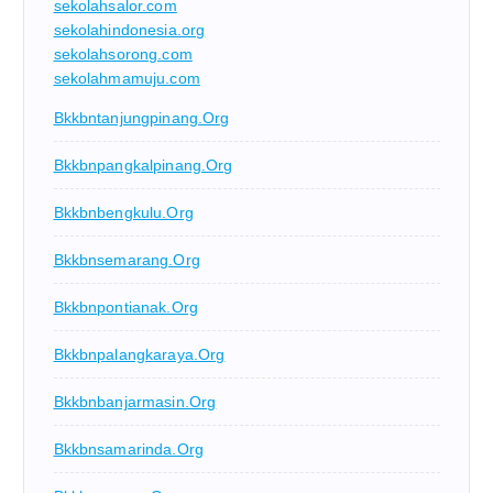
sekolahsalor.com
sekolahindonesia.org
sekolahsorong.com
sekolahmamuju.com
Bkkbntanjungpinang.org
Bkkbnpangkalpinang.org
Bkkbnbengkulu.org
Bkkbnsemarang.org
Bkkbnpontianak.org
Bkkbnpalangkaraya.org
Bkkbnbanjarmasin.org
Bkkbnsamarinda.org