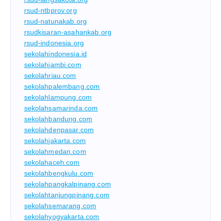
rsud-ntbprov.org
rsud-natunakab.org
rsudkisaran-asahankab.org
rsud-indonesia.org
sekolahindonesia.id
sekolahjambi.com
sekolahriau.com
sekolahpalembang.com
sekolahlampung.com
sekolahsamarinda.com
sekolahbandung.com
sekolahdenpasar.com
sekolahjakarta.com
sekolahmedan.com
sekolahaceh.com
sekolahbengkulu.com
sekolahpangkalpinang.com
sekolahtanjungpinang.com
sekolahsemarang.com
sekolahyogyakarta.com