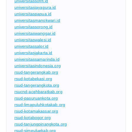
universitassofifi.id
universitasjayapura.id
universitaspapua.id
universitasmanokwari.id
universitassorong.id
universitaswanggar.id
universitaswalesi.id
universitassalor.id
universitasjakarta.id
universitassamarinda.id
universitasindonesia.org
rsud-tangerangkab.org
rsud-kotabekasi.org
rsud-tangerangkota.org
rsucnd-acehbaratkab.org
rsud-pasuruankota.org
rsud-limapuluhkotakab.org
rsud-kotamakassar.org
rsud-kotabogor.org
rsud-tanjungpinangkota.org
rsud-simeuluekab.org