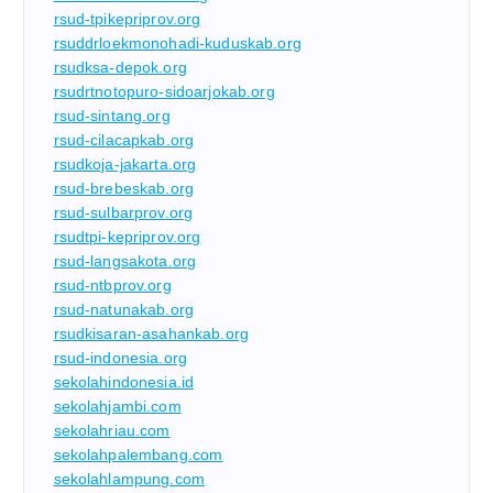
rsud-tpikepriprov.org
rsuddrloekmonohadi-kuduskab.org
rsudksa-depok.org
rsudrtnotopuro-sidoarjokab.org
rsud-sintang.org
rsud-cilacapkab.org
rsudkoja-jakarta.org
rsud-brebeskab.org
rsud-sulbarprov.org
rsudtpi-kepriprov.org
rsud-langsakota.org
rsud-ntbprov.org
rsud-natunakab.org
rsudkisaran-asahankab.org
rsud-indonesia.org
sekolahindonesia.id
sekolahjambi.com
sekolahriau.com
sekolahpalembang.com
sekolahlampung.com