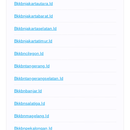
Bkkbnjakartautara.id
Bkkbnjakartabarat.id
Bkkbnjakartaselatan.id
Bkkbnjakartatimur.id
Bkkbncilegon.id
Bkkbntangerang.id
Bkkbntangerangselatan.id
Bkkbnbanjar.id
Bkkbnsalatiga.id
Bkkbnmagelang.id
Bkkbnpekalongan.id