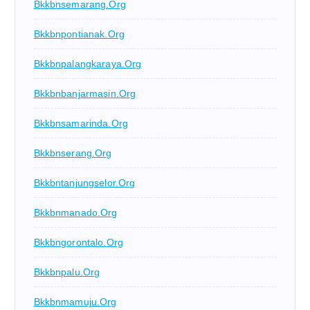
Bkkbnsemarang.org
Bkkbnpontianak.org
Bkkbnpalangkaraya.org
Bkkbnbanjarmasin.org
Bkkbnsamarinda.org
Bkkbnserang.org
Bkkbntanjungselor.org
Bkkbnmanado.org
Bkkbngorontalo.org
Bkkbnpalu.org
Bkkbnmamuju.org