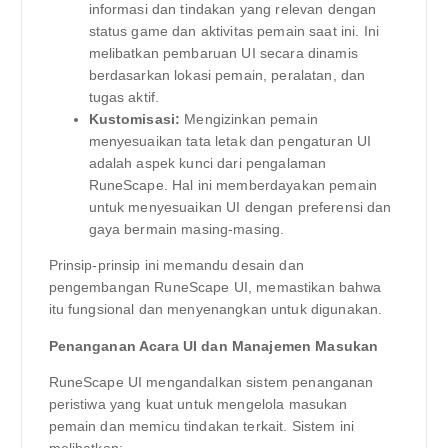
informasi dan tindakan yang relevan dengan
status game dan aktivitas pemain saat ini. Ini
melibatkan pembaruan UI secara dinamis
berdasarkan lokasi pemain, peralatan, dan
tugas aktif.
Kustomisasi:
Mengizinkan pemain
menyesuaikan tata letak dan pengaturan UI
adalah aspek kunci dari pengalaman
RuneScape. Hal ini memberdayakan pemain
untuk menyesuaikan UI dengan preferensi dan
gaya bermain masing-masing.
Prinsip-prinsip ini memandu desain dan
pengembangan RuneScape UI, memastikan bahwa
itu fungsional dan menyenangkan untuk digunakan.
Penanganan Acara UI dan Manajemen Masukan
RuneScape UI mengandalkan sistem penanganan
peristiwa yang kuat untuk mengelola masukan
pemain dan memicu tindakan terkait. Sistem ini
melibatkan: