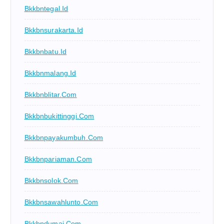
Bkkbntegal.id
Bkkbnsurakarta.id
Bkkbnbatu.id
Bkkbnmalang.id
Bkkbnblitar.com
Bkkbnbukittinggi.com
Bkkbnpayakumbuh.com
Bkkbnpariaman.com
Bkkbnsolok.com
Bkkbnsawahlunto.com
Bkkbndumai.com