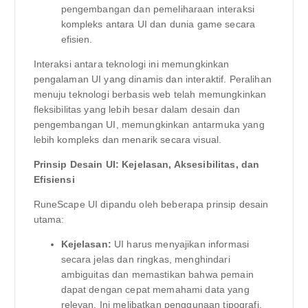
pengembangan dan pemeliharaan interaksi
kompleks antara UI dan dunia game secara
efisien.
Interaksi antara teknologi ini memungkinkan
pengalaman UI yang dinamis dan interaktif. Peralihan
menuju teknologi berbasis web telah memungkinkan
fleksibilitas yang lebih besar dalam desain dan
pengembangan UI, memungkinkan antarmuka yang
lebih kompleks dan menarik secara visual.
Prinsip Desain UI: Kejelasan, Aksesibilitas, dan
Efisiensi
RuneScape UI dipandu oleh beberapa prinsip desain
utama:
Kejelasan:
UI harus menyajikan informasi
secara jelas dan ringkas, menghindari
ambiguitas dan memastikan bahwa pemain
dapat dengan cepat memahami data yang
relevan. Ini melibatkan penggunaan tipografi,