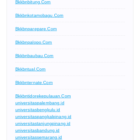
Bkkbnbitung.com
Bkkbnkotamobagu.com
Bkkbnparepare.com
Bkkbnpalopo.com
Bkkbnbaubau.com
Bkkbntual.com
Bkkbnternate.com
Bkkbntidorekepulauan.com
universitaspalembang.id
universitasbengkulu.id
universitaspangkalpinang.id
universitastanjungpinang.id
universitasbandung.id
universitassemarang.id