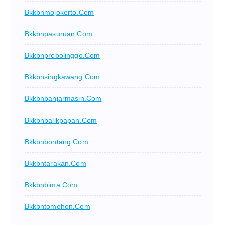
Bkkbnmojokerto.com
Bkkbnpasuruan.com
Bkkbnprobolinggo.com
Bkkbnsingkawang.com
Bkkbnbanjarmasin.com
Bkkbnbalikpapan.com
Bkkbnbontang.com
Bkkbntarakan.com
Bkkbnbima.com
Bkkbntomohon.com