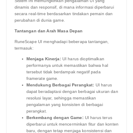
Sistem ini memungkinkan pengalaman UI yang
dinamis dan responsif, di mana informasi diperbarui
secara real-time berdasarkan tindakan pemain dan
perubahan di dunia game.
Tantangan dan Arah Masa Depan
RuneScape UI menghadapi beberapa tantangan,
termasuk:
Menjaga Kinerja:
UI harus dioptimalkan
performanya untuk memastikan bahwa hal
tersebut tidak berdampak negatif pada
framerate game.
Mendukung Berbagai Perangkat:
UI harus
dapat beradaptasi dengan berbagai ukuran dan
resolusi layar, sehingga memastikan
pengalaman yang konsisten di berbagai
perangkat.
Berkembang dengan Game:
UI harus terus
diperbarui untuk mencerminkan fitur dan konten
baru, dengan tetap menjaga konsistensi dan