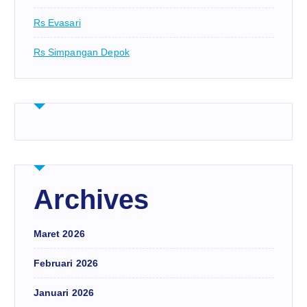
Rs Evasari
Rs Simpangan Depok
Archives
Maret 2026
Februari 2026
Januari 2026