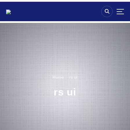
S
k
i
p
t
o
c
o
n
t
e
n
Home
rs ui
t
rs ui