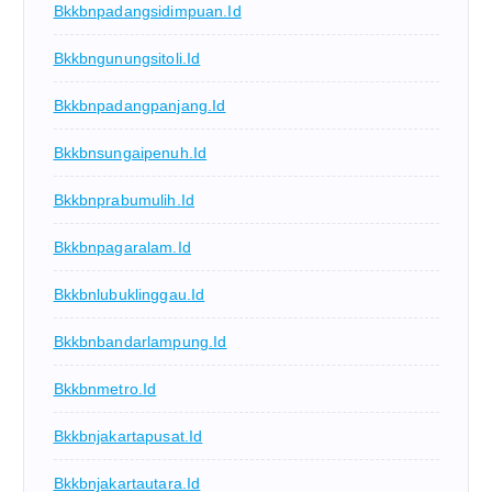
Bkkbnpadangsidimpuan.id
Bkkbngunungsitoli.id
Bkkbnpadangpanjang.id
Bkkbnsungaipenuh.id
Bkkbnprabumulih.id
Bkkbnpagaralam.id
Bkkbnlubuklinggau.id
Bkkbnbandarlampung.id
Bkkbnmetro.id
Bkkbnjakartapusat.id
Bkkbnjakartautara.id