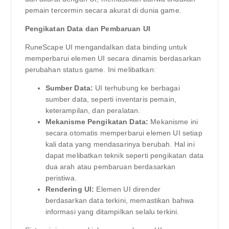
pemain tercermin secara akurat di dunia game.
Pengikatan Data dan Pembaruan UI
RuneScape UI mengandalkan data binding untuk
memperbarui elemen UI secara dinamis berdasarkan
perubahan status game. Ini melibatkan:
Sumber Data:
UI terhubung ke berbagai
sumber data, seperti inventaris pemain,
keterampilan, dan peralatan.
Mekanisme Pengikatan Data:
Mekanisme ini
secara otomatis memperbarui elemen UI setiap
kali data yang mendasarinya berubah. Hal ini
dapat melibatkan teknik seperti pengikatan data
dua arah atau pembaruan berdasarkan
peristiwa.
Rendering UI:
Elemen UI dirender
berdasarkan data terkini, memastikan bahwa
informasi yang ditampilkan selalu terkini.