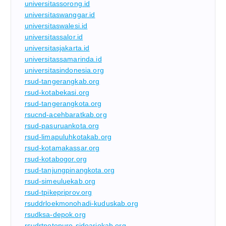
universitassorong.id
universitaswanggar.id
universitaswalesi.id
universitassalor.id
universitasjakarta.id
universitassamarinda.id
universitasindonesia.org
rsud-tangerangkab.org
rsud-kotabekasi.org
rsud-tangerangkota.org
rsucnd-acehbaratkab.org
rsud-pasuruankota.org
rsud-limapuluhkotakab.org
rsud-kotamakassar.org
rsud-kotabogor.org
rsud-tanjungpinangkota.org
rsud-simeuluekab.org
rsud-tpikepriprov.org
rsuddrloekmonohadi-kuduskab.org
rsudksa-depok.org
rsudrtnotopuro-sidoarjokab.org