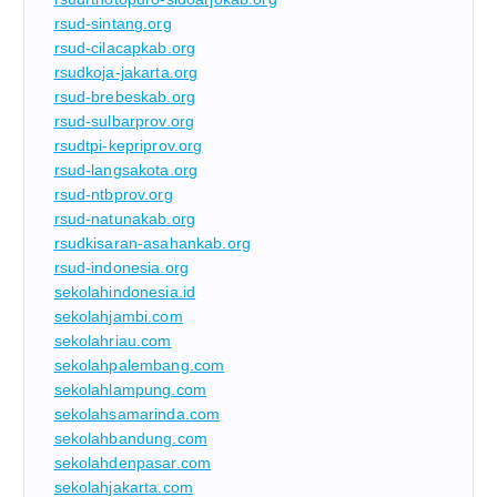
rsud-sintang.org
rsud-cilacapkab.org
rsudkoja-jakarta.org
rsud-brebeskab.org
rsud-sulbarprov.org
rsudtpi-kepriprov.org
rsud-langsakota.org
rsud-ntbprov.org
rsud-natunakab.org
rsudkisaran-asahankab.org
rsud-indonesia.org
sekolahindonesia.id
sekolahjambi.com
sekolahriau.com
sekolahpalembang.com
sekolahlampung.com
sekolahsamarinda.com
sekolahbandung.com
sekolahdenpasar.com
sekolahjakarta.com