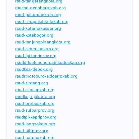
rsud-tangerangkota.org
rsucnd-acehbaratkab.org
rsud-pasuruankota.org
rsud-limapuluhkotakab.org
rsud-kotamakassar.org
rsud-kotabogor.org
rsud-tanjungpinangkota.org
rsud-simeuluekab.org
rsud-tpikepriprov.org
rsuddrloekmonohadi-kuduskab.org
rsudksa-depok.org
rsudrtnotopuro-sidoarjokab.org
rsud-sintang.org
rsud-cilacapkab.org
rsudkoja-jakarta.org
rsud-brebeskab.org
rsud-sulbarprov.org
rsudtpi-kepriprov.org
rsud-langsakota.org
rsud-ntbprov.org
rsud-natunakab.org