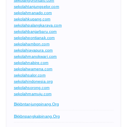
sekolahgorontalo.com
sekolahtanjungselor.com
sekolahmanado.com
sekolahkupang.com
sekolahpalangkaraya.com
sekolahbanjarbaru.com
sekolahpontianak.com
sekolahambon.com
sekolahjayapura.com
sekolahmanokwari.com
sekolahnabire.com
sekolahwamena.com
sekolahsalor.com
sekolahindonesia.org
sekolahsorong.com
sekolahmamuju.com
Bkkbntanjungpinang.org
Bkkbnpangkalpinang.org