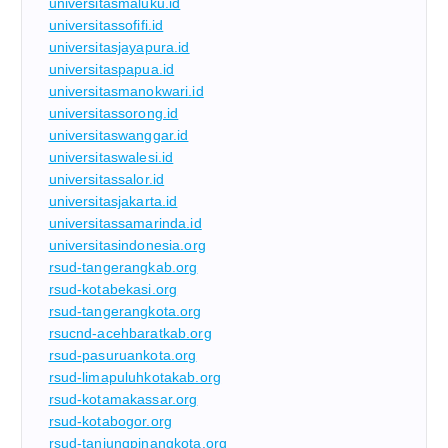
universitasmaluku.id
universitassofifi.id
universitasjayapura.id
universitaspapua.id
universitasmanokwari.id
universitassorong.id
universitaswanggar.id
universitaswalesi.id
universitassalor.id
universitasjakarta.id
universitassamarinda.id
universitasindonesia.org
rsud-tangerangkab.org
rsud-kotabekasi.org
rsud-tangerangkota.org
rsucnd-acehbaratkab.org
rsud-pasuruankota.org
rsud-limapuluhkotakab.org
rsud-kotamakassar.org
rsud-kotabogor.org
rsud-tanjungpinangkota.org