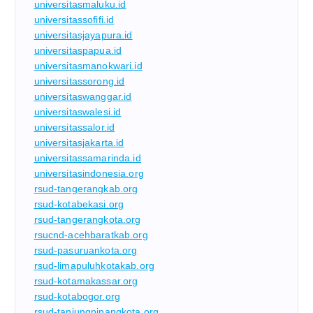
universitasmaluku.id
universitassofifi.id
universitasjayapura.id
universitaspapua.id
universitasmanokwari.id
universitassorong.id
universitaswanggar.id
universitaswalesi.id
universitassalor.id
universitasjakarta.id
universitassamarinda.id
universitasindonesia.org
rsud-tangerangkab.org
rsud-kotabekasi.org
rsud-tangerangkota.org
rsucnd-acehbaratkab.org
rsud-pasuruankota.org
rsud-limapuluhkotakab.org
rsud-kotamakassar.org
rsud-kotabogor.org
rsud-tanjungpinangkota.org