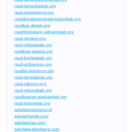
rsud-simeuluekab.org
rsud-tpikepriprov.org
rsuddrloekmonohadi-kuduskab.org
rsudksa-depok.org
rsudrtnotopuro-sidoarjokab.org
rsud-sintang.org
rsud-cilacapkab.org
rsudkoja-jakarta.org
rsud-brebeskab.org
rsud-sulbarprov.org
rsudtpi-kepriprov.org
rsud-langsakota.org
rsud-ntbprov.org
rsud-natunakab.org
rsudkisaran-asahankab.org
rsud-indonesia.org
sekolahindonesia.id
sekolahjambi.com
sekolahriau.com
sekolahpalembang.com