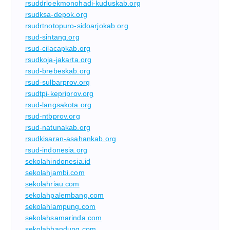
rsuddrloekmonohadi-kuduskab.org
rsudksa-depok.org
rsudrtnotopuro-sidoarjokab.org
rsud-sintang.org
rsud-cilacapkab.org
rsudkoja-jakarta.org
rsud-brebeskab.org
rsud-sulbarprov.org
rsudtpi-kepriprov.org
rsud-langsakota.org
rsud-ntbprov.org
rsud-natunakab.org
rsudkisaran-asahankab.org
rsud-indonesia.org
sekolahindonesia.id
sekolahjambi.com
sekolahriau.com
sekolahpalembang.com
sekolahlampung.com
sekolahsamarinda.com
sekolahbandung.com