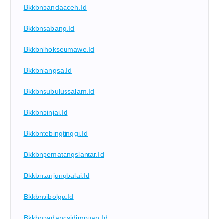
Bkkbnbandaaceh.id
Bkkbnsabang.id
Bkkbnlhokseumawe.id
Bkkbnlangsa.id
Bkkbnsubulussalam.id
Bkkbnbinjai.id
Bkkbntebingtinggi.id
Bkkbnpematangsiantar.id
Bkkbntanjungbalai.id
Bkkbnsibolga.id
Bkkbnpadangsidimpuan.id