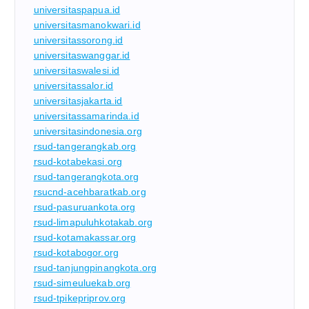
universitaspapua.id
universitasmanokwari.id
universitassorong.id
universitaswanggar.id
universitaswalesi.id
universitassalor.id
universitasjakarta.id
universitassamarinda.id
universitasindonesia.org
rsud-tangerangkab.org
rsud-kotabekasi.org
rsud-tangerangkota.org
rsucnd-acehbaratkab.org
rsud-pasuruankota.org
rsud-limapuluhkotakab.org
rsud-kotamakassar.org
rsud-kotabogor.org
rsud-tanjungpinangkota.org
rsud-simeuluekab.org
rsud-tpikepriprov.org